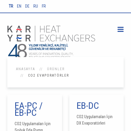
TR
EN
DE
RU
FR
ANASAYFA
ÜRÜNLER
CO2 EVAPORATÖRLER
EA-PC /
EB-DC
EB-PC
CO2 Uygulamaları İçin
DX Evaporatörleri
CO2 Uygulamaları İçin
Soğuk Oda Pump