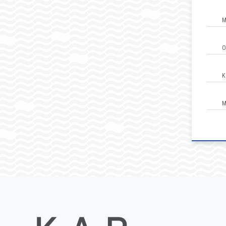
M
O
K
M