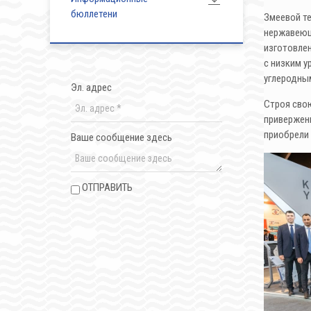
бюллетени
Змеевой те
нержавеюще
изготовлен
с низким у
углеродны
Эл. адрес
Строя свою
привержен
приобрели 
Ваше сообщение здесь
ОТПРАВИТЬ