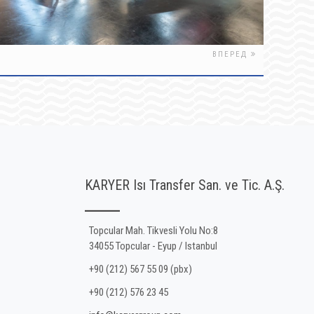
ВПЕРЕД
KARYER Isı Transfer San. ve Tic. A.Ş.
Topcular Mah. Tikvesli Yolu No:8
34055 Topcular - Eyup / Istanbul
+90 (212) 567 55 09 (pbx)
+90 (212) 576 23 45